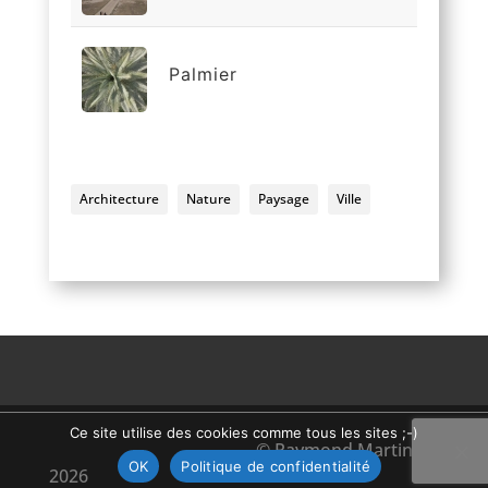
Palmier
Architecture
Nature
Paysage
Ville
Ce site utilise des cookies comme tous les sites ;-)
© Raymond Martinez_
OK
Politique de confidentialité
2026